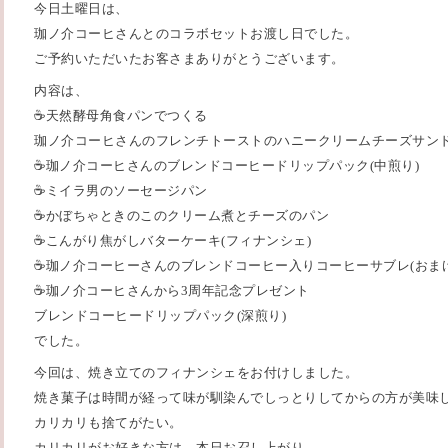
今日土曜日は、
珈ノ介コーヒさんとのコラボセットお渡し日でした。
ご予約いただいたお客さまありがとうございます。
内容は、
☕️天然酵母角食パンでつくる
珈ノ介コーヒさんのフレンチトーストのハニークリームチーズサン
☕️珈ノ介コーヒさんのブレンドコーヒードリップパック(中煎り)
☕️ミイラ男のソーセージパン
☕️かぼちゃときのこのクリーム煮とチーズのパン
☕️こんがり焦がしバターケーキ(フィナンシェ)
☕️珈ノ介コーヒーさんのブレンドコーヒー入りコーヒーサブレ(おまけ
☕️珈ノ介コーヒさんから3周年記念プレゼント
ブレンドコーヒードリップパック(深煎り)
でした。
今回は、焼き立てのフィナンシェをお付けしました。
焼き菓子は時間が経って味が馴染んでしっとりしてからの方が美味
カリカリも捨てがたい。
カリカリがお好きな方は、本日お召し上がり、