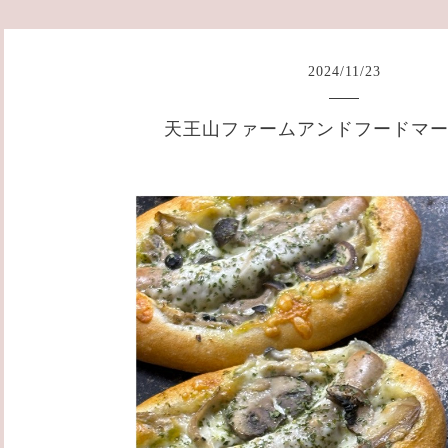
2024
/
11
/
23
天王山ファームアンドフードマ