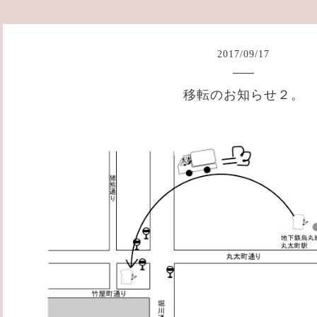
2017
/
09
/
17
移転のお知らせ２。