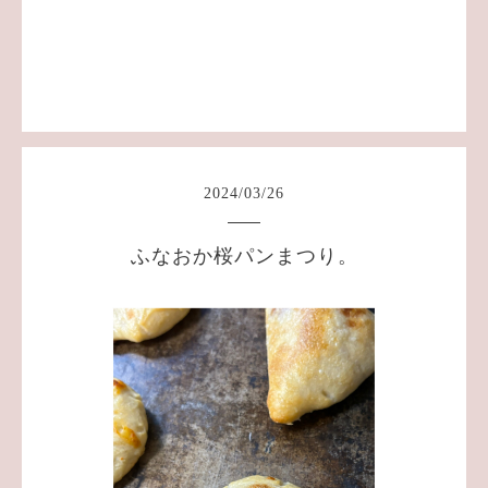
2024
/
03
/
26
ふなおか桜パンまつり。