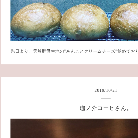
先日より、天然酵母生地の"あんことクリームチーズ"始めており
2019
/
10
/
21
珈ノ介コーヒさん。