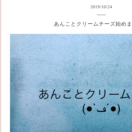
2019
/
10
/
24
あんことクリームチーズ始め