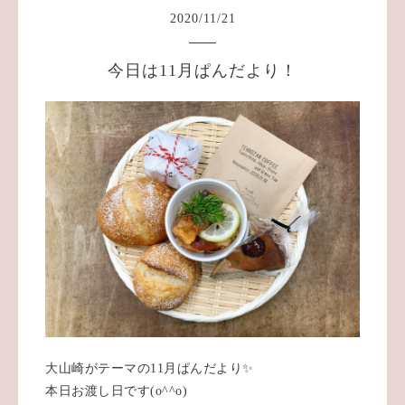
2020
/
11
/
21
今日は11月ぱんだより！
大山崎がテーマの11月ぱんだより✨
本日お渡し日です(o^^o)