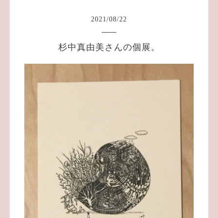
2021
/
08
/
22
杉中真由美さんの個展。