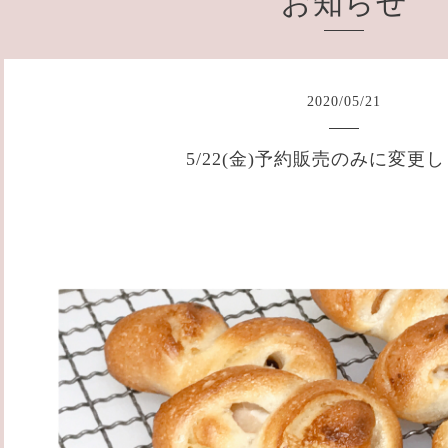
お知らせ
2020
/
05
/
21
5/22(金)予約販売のみに変更