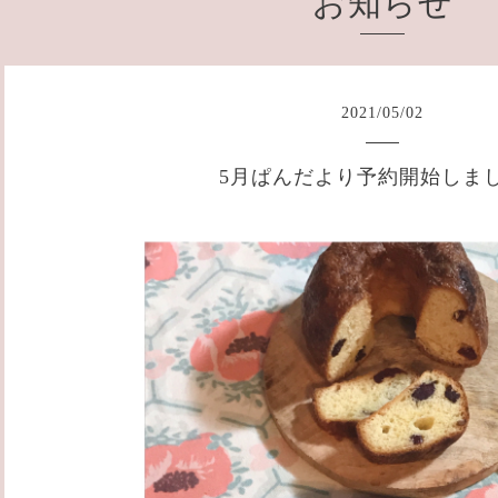
お知らせ
2021
/
05
/
02
5月ぱんだより予約開始しま