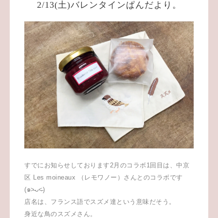
2/13(土)バレンタインぱんだより。
すでにお知らせしております2月のコラボ1回目は、中京
区 Les moineaux （レモワノー）さんとのコラボです
(๑˃̵ᴗ˂̵)
店名は、フランス語でスズメ達という意味だそう。
身近な鳥のスズメさん。