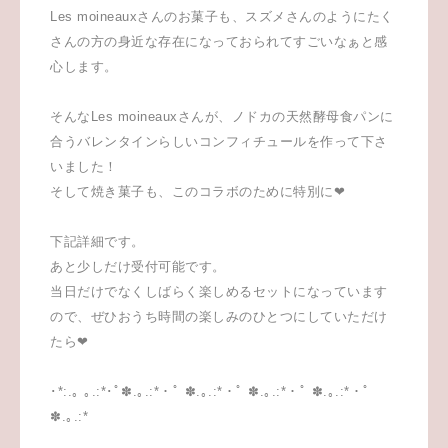
Les moineauxさんのお菓子も、スズメさんのようにたく
さんの方の身近な存在になっておられてすごいなぁと感
心します。
そんなLes moineauxさんが、ノドカの天然酵母食パンに
合うバレンタインらしいコンフィチュールを作って下さ
いました！
そして焼き菓子も、このコラボのために特別に❤︎
下記詳細です。
あと少しだけ受付可能です。
当日だけでなくしばらく楽しめるセットになっています
ので、ぜひおうち時間の楽しみのひとつにしていただけ
たら❤︎
･*:.｡ ｡.:*･ﾟ✽.｡.:*・ﾟ ✽.｡.:*・ﾟ ✽.｡.:*・ﾟ ✽.｡.:*・ﾟ
✽.｡.:*