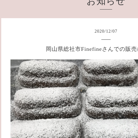
お知らせ
2020
/
12
/
07
岡山県総社市Finefineさんでの販