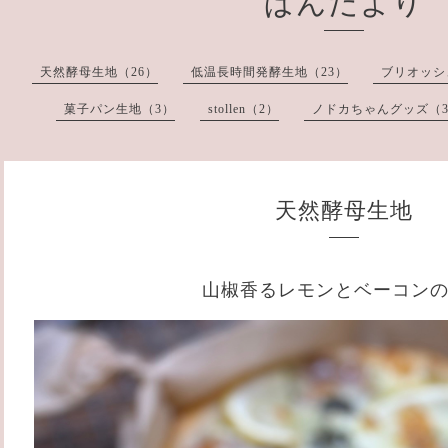
ぱんだより
天然酵母生地（26）
低温長時間発酵生地（23）
ブリオッシ
菓子パン生地（3）
stollen（2）
ノドカちゃんグッズ（
天然酵母生地
山椒香るレモンとベーコン